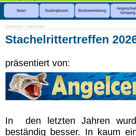
Angelschei
News
Guidingtouren
Bootsvermietung
lehrgang
Guidingtouren
>
Gruppen-Events
Stachelrittertreffen 202
präsentiert von:
In den letzten Jahren wurd
beständig besser. In kaum ei