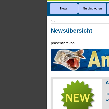
News
Guidingtouren
News
Newsübersicht
präsentiert von:
A
Hi
we