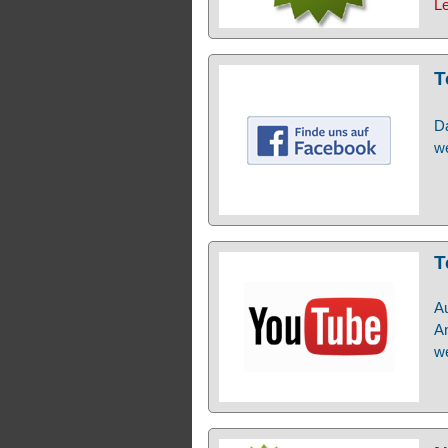
Le
T
Da
we
T
Au
A
we