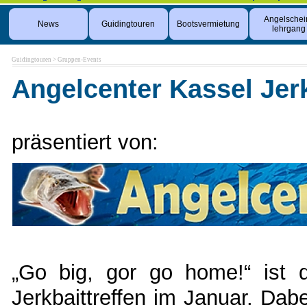
Angelschei
News
Guidingtouren
Bootsvermietung
lehrgang
Guidingtouren
>
Gruppen-Events
Angelcenter Kassel Jerk
präsentiert von:
„Go big, gor go home!“ ist d
Jerkbaittreffen im Januar. Da