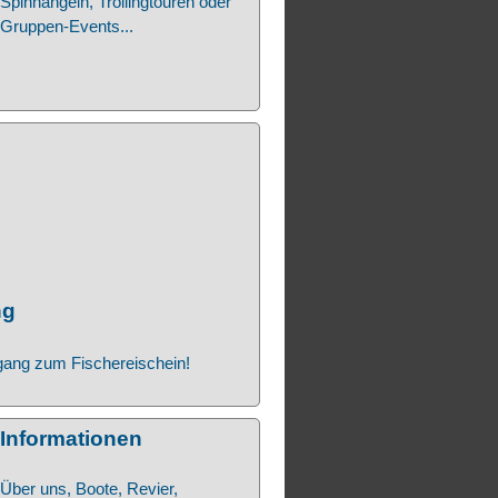
Spinnangeln, Trollingtouren oder
Gruppen-Events...
ng
gang zum Fischereischein!
Informationen
Über uns, Boote, Revier,