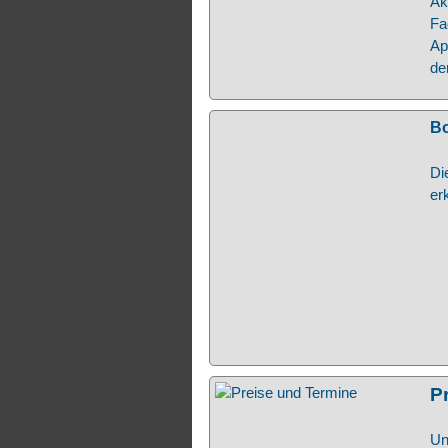
Ak
Fa
Ap
de
Bo
Di
er
P
Un