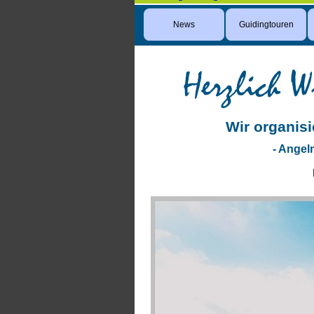
News
Guidingtouren
Wir organis
- Angel